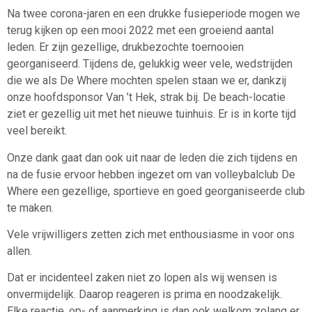
Na twee corona-jaren en een drukke fusieperiode mogen we
terug kijken op een mooi 2022 met een groeiend aantal
leden. Er zijn gezellige, drukbezochte toernooien
georganiseerd. Tijdens de, gelukkig weer vele, wedstrijden
die we als De Where mochten spelen staan we er, dankzij
onze hoofdsponsor Van ’t Hek, strak bij. De beach-locatie
ziet er gezellig uit met het nieuwe tuinhuis. Er is in korte tijd
veel bereikt.
Onze dank gaat dan ook uit naar de leden die zich tijdens en
na de fusie ervoor hebben ingezet om van volleybalclub De
Where een gezellige, sportieve en goed georganiseerde club
te maken.
Vele vrijwilligers zetten zich met enthousiasme in voor ons
allen.
Dat er incidenteel zaken niet zo lopen als wij wensen is
onvermijdelijk. Daarop reageren is prima en noodzakelijk.
Elke reactie, op- of aanmerking is dan ook welkom zolang er