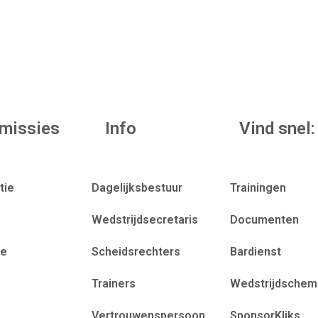
missies
Info
Vind snel:
tie
Dagelijksbestuur
Trainingen
Wedstrijdsecretaris
Documenten
ie
Scheidsrechters
Bardienst
Trainers
Wedstrijdschem
Vertrouwenspersoon
SponsorKliks