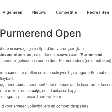
Algemeen
Nieuws
Competitie
Recreanten
i Purmerend Open
re in navolging van Spurd het vierde jaarlijkse
devennetoernooi
, nu onder de nieuwe naam “
Purmerend
lig toernooi, gehouden voor en door Purmerenders (en omstreken).
s samen te stellen en in te schrijven bij categorie Recreatief,
lleyballen.
 nog meer teams meedoen! Leer mensen uit de buurt beter kenne
imte is voor een praatje, een drankje en hapje.
ollega’s zijn uiteraard heel welkom.
eld voor ervaren volleyballers en competitiespelers.