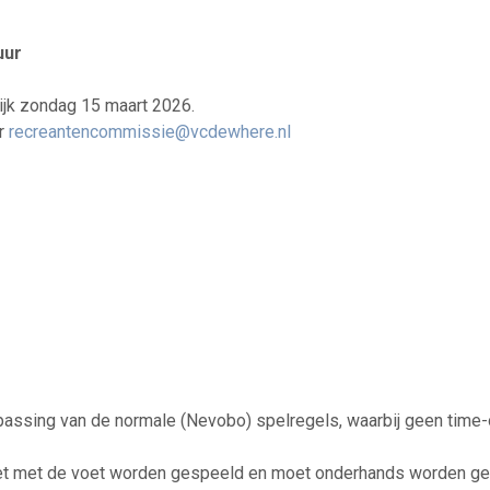
uur
erlijk zondag 15 maart 2026.
ar
recreantencommissie@vcdewhere.nl
ssing van de normale (Nevobo) spelregels, waarbij geen time-
 niet met de voet worden gespeeld en moet onderhands worden g